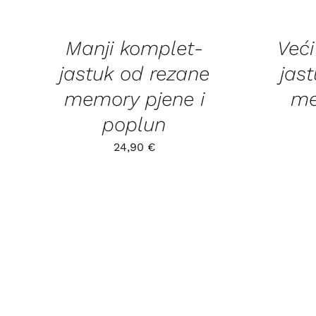
CART
CART
/
/
QUICK
QUICK
Manji komplet-
Već
VIEW
VIEW
jastuk od rezane
jas
memory pjene i
me
poplun
24,90
€