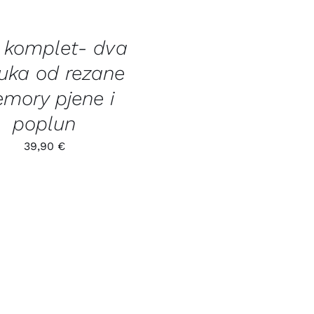
i komplet- dva
tuka od rezane
mory pjene i
poplun
39,90
€