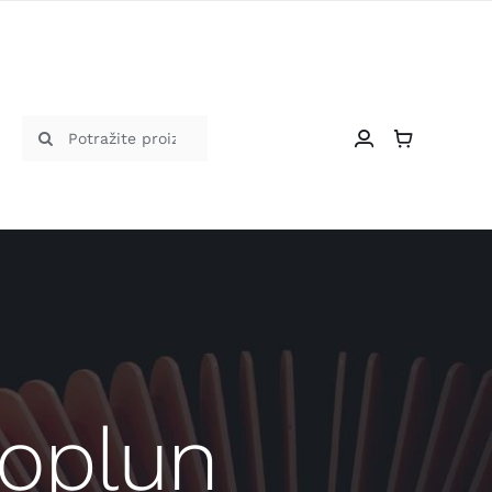
Traži...
poplun