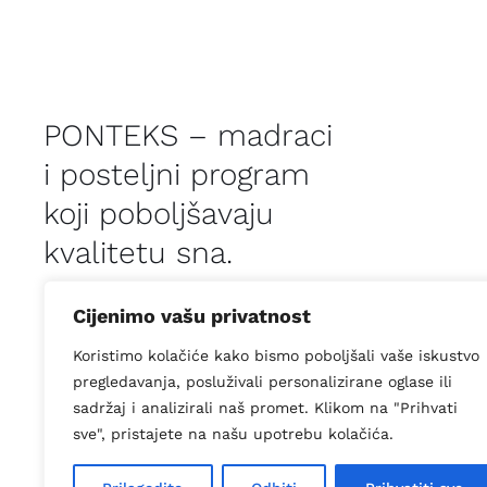
PONTEKS – madraci
i posteljni program
koji poboljšavaju
kvalitetu sna.
Cijenimo vašu privatnost
Koristimo kolačiće kako bismo poboljšali vaše iskustvo
pregledavanja, posluživali personalizirane oglase ili
© Copyright 2026 |
PONTEKS doo
| All Rights Reserved | Powered by
sadržaj i analizirali naš promet. Klikom na "Prihvati
sve", pristajete na našu upotrebu kolačića.