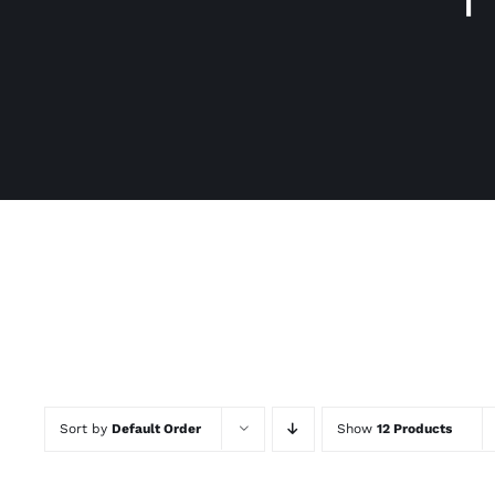
Sort by
Default Order
Show
12 Products
ADD
ADD
TO
TO