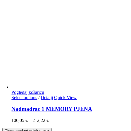
Pogledaj košaricu
Select options
/
Detalji
Quick View
Nadmadrac 1 MEMORY PJENA
106,05
€
–
212,22
€
Close product quick view
×