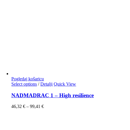
Pogledaj košaricu
Select options
/
Detalji
Quick View
NADMADRAC 1 – High resilience
46,32
€
–
99,41
€