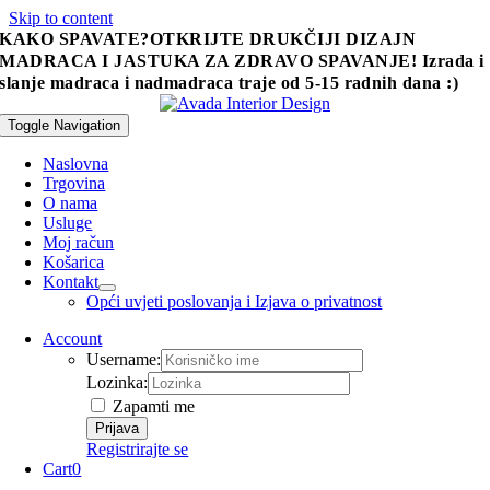
Skip to content
KAKO SPAVATE?
OTKRIJTE DRUKČIJI DIZAJN
MADRACA I JASTUKA ZA ZDRAVO SPAVANJE!
Izrada i
slanje madraca i nadmadraca traje od 5-15 radnih dana :)
Toggle Navigation
Naslovna
Trgovina
O nama
Usluge
Moj račun
Košarica
Kontakt
Opći uvjeti poslovanja i Izjava o privatnost
Account
Username:
Lozinka:
Zapamti me
Registrirajte se
Cart
0