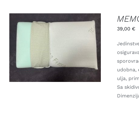
MEMO
39,00
€
Jedinstv
ADD TO CART
/
QUICK VIEW
osigurava
sporovrać
udobna, e
ulja, pri
Sa skidi
Dimenzij