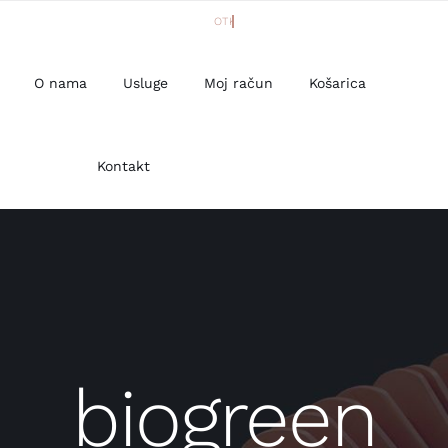
O nama
Usluge
Moj račun
Košarica
Kontakt
biogreen