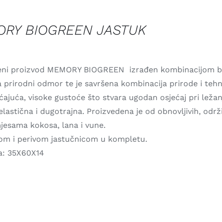
RY BIOGREEN JASTUK
eni proizvod MEMORY BIOGREEN izrađen kombinacijom bio
 prirodni odmor te je savršena kombinacija prirode i tehn
ajuća, visoke gustoće što stvara ugodan osjećaj pri ležanj
lastična i dugotrajna. Proizvedena je od obnovljivih, održi
mjesama kokosa, lana i vune.
vom i perivom jastučnicom u kompletu.
a: 35X60X14