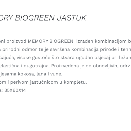
RY BIOGREEN JASTUK
eni proizvod MEMORY BIOGREEN izrađen kombinacijom bio
 prirodni odmor te je savršena kombinacija prirode i tehn
ajuća, visoke gustoće što stvara ugodan osjećaj pri ležanj
lastična i dugotrajna. Proizvedena je od obnovljivih, održi
mjesama kokosa, lana i vune.
vom i perivom jastučnicom u kompletu.
a: 35X60X14