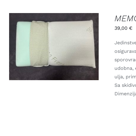
MEMO
39,00
€
Jedinstv
ADD TO CART
/
QUICK VIEW
osigurava
sporovrać
udobna, e
ulja, pri
Sa skidi
Dimenzij