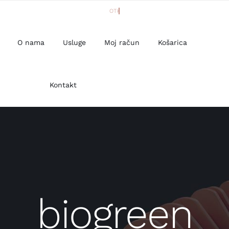
O nama
Usluge
Moj račun
Košarica
Kontakt
biogreen