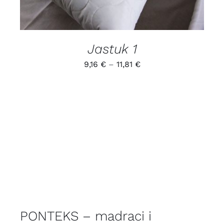
Jastuk 1
9,16
€
–
11,81
€
PONTEKS – madraci i