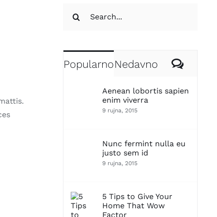
Traži...
Koment
Popularno
Nedavno
Aenean lobortis sapien
enim viverra
mattis.
9 rujna, 2015
ces
Nunc fermint nulla eu
justo sem id
9 rujna, 2015
5 Tips to Give Your
Home That Wow
Factor