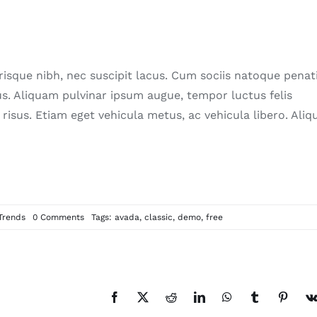
lerisque nibh, nec suscipit lacus. Cum sociis natoque penat
s. Aliquam pulvinar ipsum augue, tempor luctus felis
risus. Etiam eget vehicula metus, ac vehicula libero. Ali
on
Trends
0 Comments
Tags:
avada
,
classic
,
demo
,
free
Nunc
fermint
nulla
eu
justo
sem
id