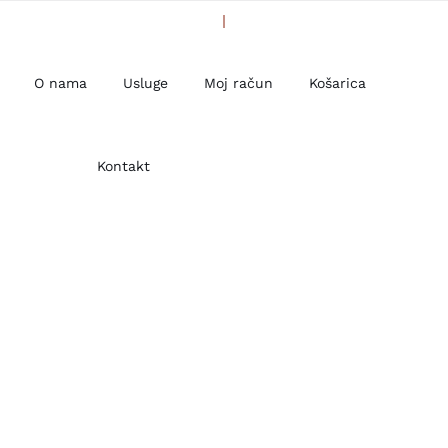
O nama
Usluge
Moj račun
Košarica
Kontakt
Početna
Fashion
News
Trends
Nunc fermint nulla eu justo sem id