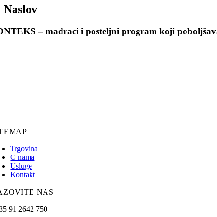
Naslov
NTEKS – madraci i posteljni program koji poboljšava
ITEMAP
Trgovina
O nama
Usluge
Kontakt
AZOVITE NAS
85 91 2642 750