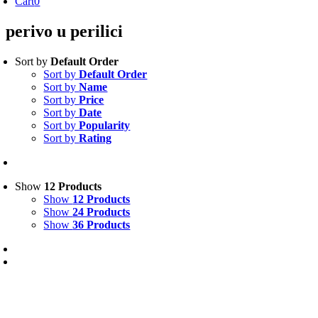
Cart
0
perivo u perilici
Sort by
Default Order
Sort by
Default Order
Sort by
Name
Sort by
Price
Sort by
Date
Sort by
Popularity
Sort by
Rating
Show
12 Products
Show
12 Products
Show
24 Products
Show
36 Products