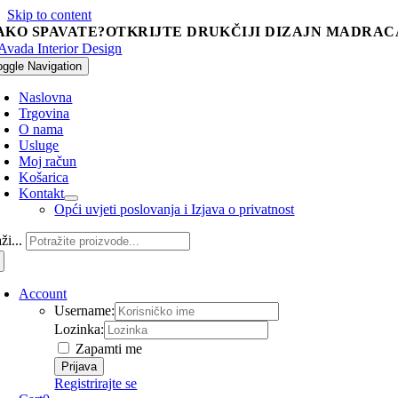
Skip to content
AKO SPAVATE?
OTKRIJTE DRUKČIJI DIZAJN MADRACA
oggle Navigation
Naslovna
Trgovina
O nama
Usluge
Moj račun
Košarica
Kontakt
Opći uvjeti poslovanja i Izjava o privatnost
ži...
Account
Username:
Lozinka:
Zapamti me
Registrirajte se