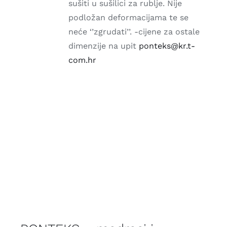
sušiti u sušilici za rublje. Nije
podložan deformacijama te se
neće ‘’zgrudati’’. -cijene za ostale
dimenzije na upit
ponteks@kr.t-
com.hr