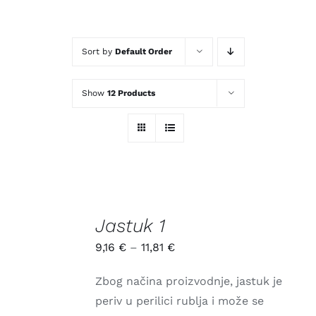
Kontakt
Sort by
Default Order
Show
12 Products
SELECT
OPTIONS
Jastuk 1
/
9,16
€
–
11,81
€
DETALJI
Zbog načina proizvodnje, jastuk je
periv u perilici rublja i može se