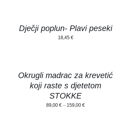
ADD
TO
CART
/
DETALJI
Dječji poplun- Plavi peseki
18,45
€
SELECT
OPTIONS
/
DETALJI
Okrugli madrac za krevetić
koji raste s djetetom
STOKKE
89,00
€
–
159,00
€