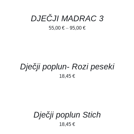
OPTIONS
/
DETALJI
DJEČJI MADRAC 3
55,00
€
–
95,00
€
ADD
TO
CART
/
DETALJI
Dječji poplun- Rozi peseki
18,45
€
ADD
TO
CART
/
DETALJI
Dječji poplun Stich
18,45
€