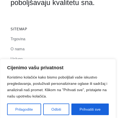
poboljšavaju kvalitetu sna.
SITEMAP
Trgovina
O nama
Usluge
Cijenimo vašu privatnost
Kontakt
Koristimo kolačiće kako bismo poboljšali vaše iskustvo
pregledavanja, posluživali personalizirane oglase ili sadržaj i
analizirali naš promet. Klikom na "Prihvati sve", pristajete na
NAZOVITE NAS
našu upotrebu kolačića.
+385 91 2642 750
Prilagodite
Odbiti
Prihvatiti sve
EMAIL