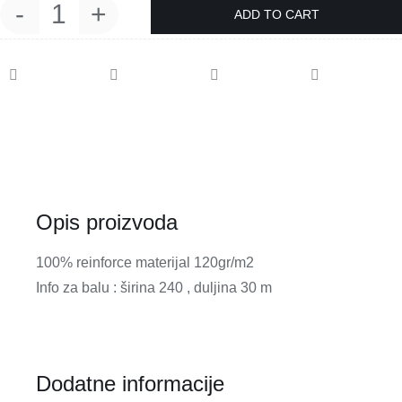
ADD TO CART
Dječji
materijal
u
balama
quantity
Opis proizvoda
100% reinforce materijal 120gr/m2
Info za balu : širina 240 , duljina 30 m
Dodatne informacije